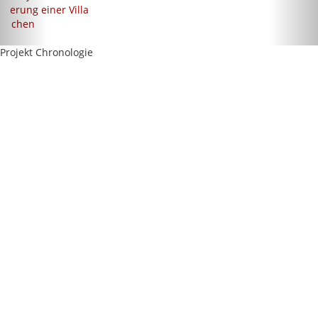
nierung einer Villa
ünchen
Projekt Chronologie