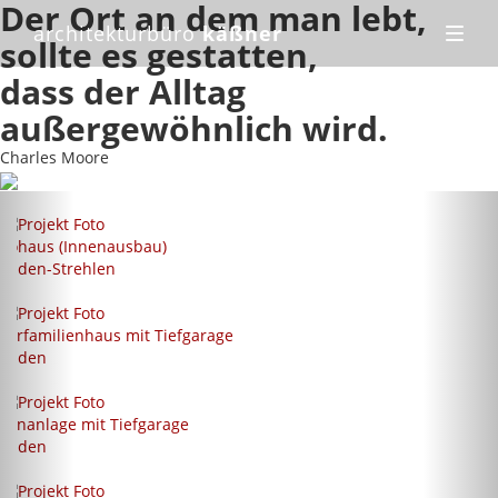
Der Ort an dem man lebt,
architekturbüro
käßner
sollte es gestatten,
dass der Alltag
außergewöhnlich wird.
Charles Moore
tohaus (Innenausbau)
esden-Strehlen
hrfamilienhaus mit Tiefgarage
resden
hnanlage mit Tiefgarage
resden